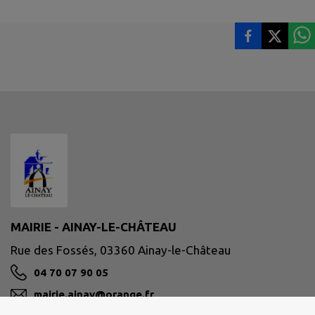
MAIRIE - AINAY-LE-CHÂTEAU
Rue des Fossés, 03360 Ainay-le-Château
04 70 07 90 05
mairie.ainay@orange.fr