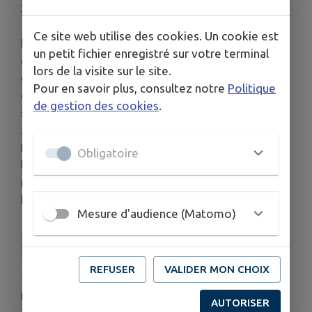
20€ le repas + concert.
Ce site web utilise des cookies. Un cookie est
RIEN DANS TON FOLK balance son Yaourt à base
un petit fichier enregistré sur votre terminal
de chansons traditionnelles blue-
lors de la visite sur le site.
grass/country/folk, et surtout de reprises des plus
Pour en savoir plus, consultez notre
Politique
grands tubes du disco et de la variété Anglo-
de gestion des cookies
.
saxonne...
...façon Cow-boy évidemment !!!
Plus qu'un concert, RIEN DANS TON FOLK intègre
Obligatoire
le public au travers de son spectacle musical,
mêlant énergie, justesse, interactivité, dérision et
beaucoup d'humour !
Mesure d'audience (Matomo)
Bistrot Culture
REFUSER
VALIDER MON CHOIX
HORAIRES
AUTORISER
19h ou concert seul 21h