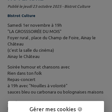
Publié le jeudi 23 octobre 2025 - Bistrot Culture
Bistrot Culture
Samedi 1er novembre à 19h
"LA GROSSSOIRÉE DU MOIS"
Foyer rural , place du Champ de Foire, Ainay le
Château
(c'est la salle du cinéma)
Ainay le Château
Soirée humour et chansons avec
Rien dans ton folk
Repas-concert
à 19h avec "Nouilles à volonté"
sauces bleu ou carbonara ou bolognaises maisons
à 21h - concert
Gérer mes cookies 🍪
Entrée 10€ le concert