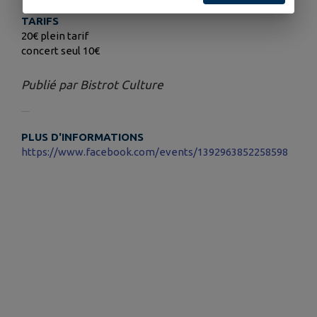
TARIFS
20€ plein tarif
concert seul 10€
Publié par Bistrot Culture
PLUS D'INFORMATIONS
https://www.facebook.com/events/1392963852258598