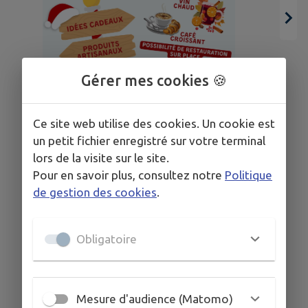
Gérer mes cookies 🍪
03
01
Ce site web utilise des cookies. Un cookie est
JUIL.
OCT.
un petit fichier enregistré sur votre terminal
lors de la visite sur le site.
AINAY-LE-CHÂTEAU
Pour en savoir plus, consultez notre
Politique
Appel aux exposants : Marché
de gestion des cookies
.
de Noël 2026 !
Obligatoire
TOUS LES ÉVÉNEMENTS
Mesure d'audience (Matomo)