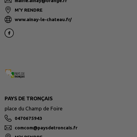
mairie.ainay@orange.fr
M'Y RENDRE
www.ainay-le-chateau.fr/
PAYS DE TRONÇAIS
place du Champ de Foire
0470675943
comcom@paysdetroncais.fr