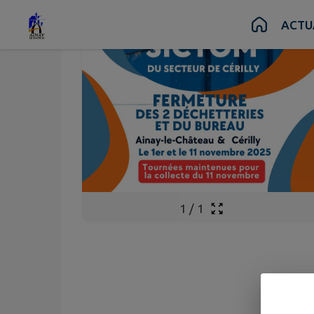
Contenu
Menu
Recherche
Pied de page
ACTU
1
/
1