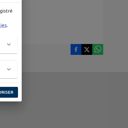
gistré
kies
.
ORISER