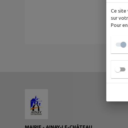
Ce site 
sur votr
Pour en
MAIRIE - AINAY-LE-CHÂTEAU