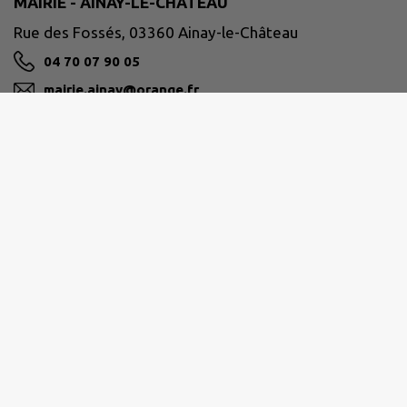
MAIRIE - AINAY-LE-CHÂTEAU
Rue des Fossés, 03360 Ainay-le-Château
04 70 07 90 05
mairie.ainay@orange.fr
M'Y RENDRE
www.ainay-le-chateau.fr/
PAYS DE TRONÇAIS