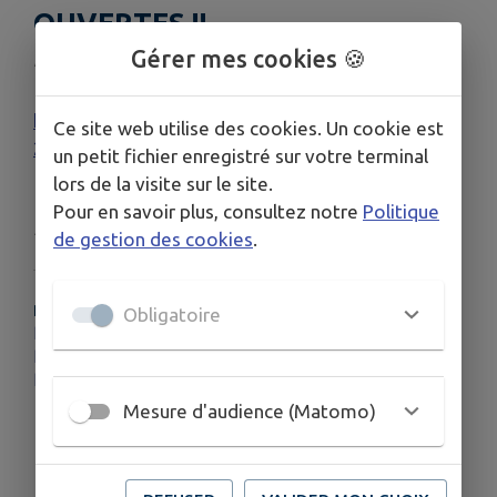
OUVERTES !!
Gérer mes cookies 🍪
Publié le vendredi 23 janvier 2026 - Pays de Tronçais
https://www.paysdetroncais.fr/accueil-de-loisirs-
Ce site web utilise des cookies. Un cookie est
2/
un petit fichier enregistré sur votre terminal
lors de la visite sur le site.
Pour en savoir plus, consultez notre
Politique
Publié par Séverine
de gestion des cookies
.
PLUS D'INFORMATIONS
Obligatoire
https://www.paysdetroncais.fr/wp-content/uploads/2026/01/flyers-vacances-dhiver-2026.pdf
https://www.paysdetroncais.fr/wp-content/uploads/2026/01/Fiche-dinscription.pdf
https://www.paysdetroncais.fr/wp-content/uploads/2026/01/affiche.pdf
Mesure d'audience (Matomo)