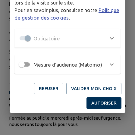
lors de la visite sur le site.
La démarche est volontaire ! Il vous suffit de
Pour en savoir plus, consultez notre
Politique
contacter le secrétariat de la Mairie au 04 70 07
de gestion des cookies
.
90 05.
Appel à la vigilance : Prenons soin les uns des
Obligatoire
autres !
Si vous connaissez un voisin isolé, âgé ou en
situation de fragilité, signalez-le en mairie. Votre
Mesure d'audience (Matomo)
solidarité peut tout changer.
REFUSER
VALIDER MON CHOIX
HORAIRES
Ouverture de la mairie : lundi, mardi, jeudi et vendredi de
AUTORISER
9h à 12h et de 13h30 à 17h30 et le mercredi matin de 9h à
12h.
Fermée au public le mercredi après-midi sauf urgence,
nous serons toujours là pour vous.