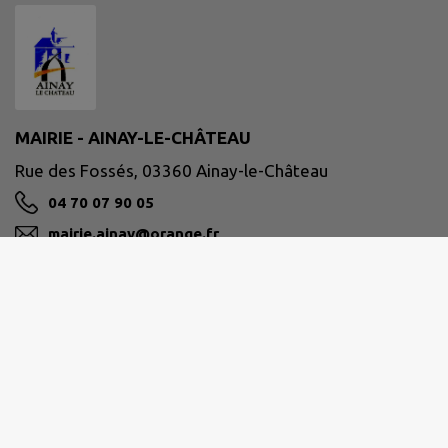
MAIRIE - AINAY-LE-CHÂTEAU
Rue des Fossés, 03360 Ainay-le-Château
04 70 07 90 05
mairie.ainay@orange.fr
M'Y RENDRE
www.ainay-le-chateau.fr/