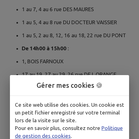
1 au 7, 4 au 6 rue DES MAURES
1 au 5, 4 au 8 rue DU DOCTEUR VAISSIER
1 au 5, 2 au 8, 12, 16 au 18, 22 rue DU PONT
De 14h00 à 15h00
:
1, BOIS FARNOUX
17 au 19, 27 au 29, 26 rue DE L ORANGE
Gérer mes cookies 🍪
1 au 7, 2, N1 rue JEANNE PETIT
LIEU DIT LES PETITS CHAMPS
Ce site web utilise des cookies. Un cookie est
un petit fichier enregistré sur votre terminal
RTE DE MILANDEUX / LIEU DIT MILANDEUX
lors de la visite sur le site.
4 rue DES VIGNES
Pour en savoir plus, consultez notre
Politique
de gestion des cookies
.