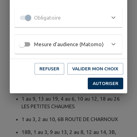
chemin DE SUBERT
3 au 5, 12 au 18, 22 au 28 ROUTE DE
Obligatoire
BOURGES
21 LIEU DIT LA BEGE
Mesure d'audience (Matomo)
19 au 21, 22, 23BIS rue DES RECOLLETS
LIEU DIT LA GARENNE
REFUSER
VALIDER MON CHOIX
680 LES MANDAIS
AUTORISER
LIEU DIT LA FONT ABLIN
1 au 9, 13 au 19, 4 au 6, 10 au 12, 18 au 26
LES PETITES CHAUMES
1 au 3, 2 au 10, 6B ROUTE DE CHARNOUX
18B, 1 au 3, 9 au 13, 2 au 8, 12 au 14, 3B,