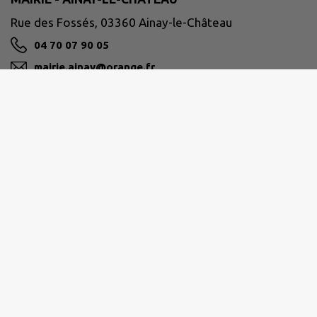
Rue des Fossés, 03360 Ainay-le-Château
04 70 07 90 05
mairie.ainay@orange.fr
M'Y RENDRE
www.ainay-le-chateau.fr/
PAYS DE TRONÇAIS
place du Champ de Foire