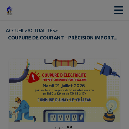
Contenu
Menu
Recherche
Pied de page
ACCUEIL
>
ACTUALITÉS
>
COUPURE DE COURANT - PRÉCISION IMPORT...
1
/
1