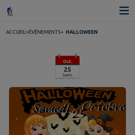
Contenu
Menu
Recherche
Pied de page
ACCUEIL
>
ÉVÉNEMENTS
>
HALLOWEEN
Oct.
25
Sam.