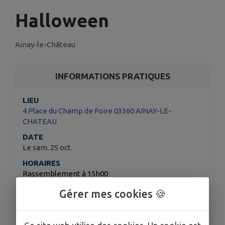
Halloween
Ainay-le-Château
INFORMATIONS PRATIQUES
LIEU
4 Place du Champ de Foire 03360 AINAY-LE-
CHATEAU
DATE
Le sam. 25 oct.
HORAIRES
Rassemblement à 15h00
Départ du défilé à 15h30
Gérer mes cookies 🍪
TARIFS
Gratuit