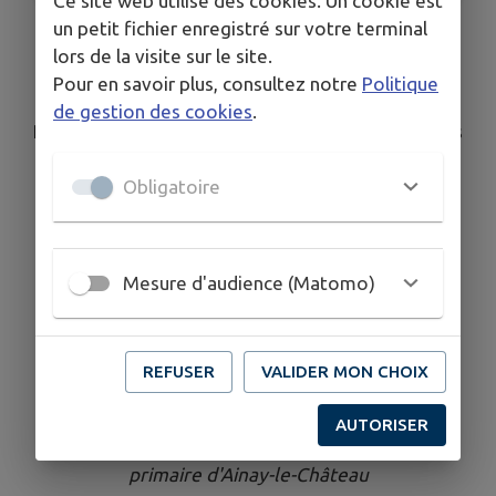
Ce site web utilise des cookies. Un cookie est
un petit fichier enregistré sur votre terminal
HALLOWEEN
lors de la visite sur le site.
Pour en savoir plus, consultez notre
Politique
Samedi 25 octobre 2025
de gestion des cookies
.
Rassemblement à 15h00 à la Maison des Chaumes
(Place du Champ de Foire)
Obligatoire
Départ du défilé à 15h30
1 crèpe offerte aux enfants déguisées
Mesure d'audience (Matomo)
Prix du meilleur maquillage et du meilleur
déguisement
REFUSER
VALIDER MON CHOIX
(Les enfants restent sous la responsabilité de
leurs parents ou tuteurs)
AUTORISER
Organisée par les parents d'élèves de l'école
primaire d'Ainay-le-Château