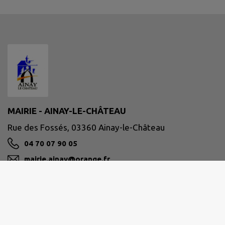
MAIRIE - AINAY-LE-CHÂTEAU
Rue des Fossés, 03360 Ainay-le-Château
04 70 07 90 05
mairie.ainay@orange.fr
M'Y RENDRE
www.ainay-le-chateau.fr/