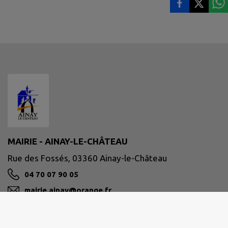
MAIRIE - AINAY-LE-CHÂTEAU
Rue des Fossés, 03360 Ainay-le-Château
04 70 07 90 05
mairie.ainay@orange.fr
M'Y RENDRE
www.ainay-le-chateau.fr/