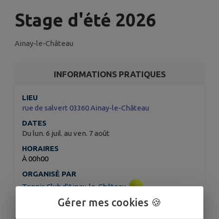
Stage d'été 2026
Ainay-le-Château
INFORMATIONS PRATIQUES
LIEU
rue de salvert 03360 Ainay-le-Château
DATES
Du lun. 6 juil. au ven. 7 août
HORAIRES
À 00h00
ORGANISÉ PAR
Tennis Club d'Ainay-le-Château
Gérer mes cookies 🍪