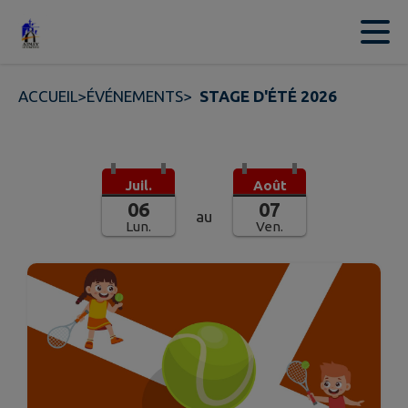
Contenu
Menu
Recherche
Pied de page
ACCUEIL
>
ÉVÉNEMENTS
>
STAGE D'ÉTÉ 2026
Juil.
Août
06
07
au
Lun.
Ven.