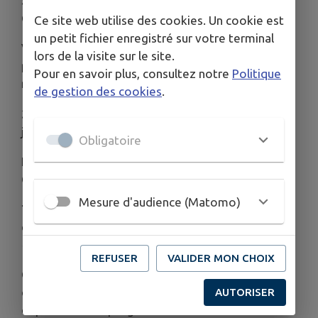
STAGE DE TENNIS D'ÉTÉ 2026 À AINAY-LE-
CHÂTEAU !
Ce site web utilise des cookies. Un cookie est
un petit fichier enregistré sur votre terminal
Vous cherchez une activité sportive et ludique
lors de la visite sur le site.
pour vos enfants cet été ? Les inscriptions pour
Pour en savoir plus, consultez notre
Politique
nos stages de tennis sont ouvertes !
de gestion des cookies
.
3 sessions au choix (1h par jour) :
• Du 6 au 10
juillet • Du 13 au 17 juillet • Du 3 au 7 août
Obligatoire
Lieu :
Courts de tennis, Rue de Salvert (Ainay-le-
Château)
Mesure d'audience (Matomo)
Tarifs ultra-accessibles :
• 50 € la semaine par
enfant • 75 € pour 2 semaines •
Tarif adapté : -10
€ pour le deuxième enfant !
REFUSER
VALIDER MON CHOIX
Que vos enfants soient débutants ou déjà mordus
de la raquette, c'est l'occasion parfaite de se
AUTORISER
dépenser et de progresser dans la bonne humeur