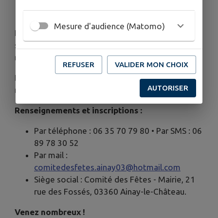
Le midi : Barbecue convivial
Le soir : Jambon à la broche
Mesure d'audience (Matomo)
Le petit + :
Restez avec nous pour prolonger la
soirée et profitez du magnifique
feu d'artifice en
nocturne
!
REFUSER
VALIDER MON CHOIX
INFORMATIONS EXPOSANTS :
• Tarif : 2€ le
AUTORISER
mètre linéaire (limité à 10 mètres par exposant).
Renseignements et inscriptions :
Par téléphone : 06 35 70 79 80 • Par SMS : 06
89 78 30 52
Par mail :
comitedesfetes.ainay03@hotmail.com
Siège social : Comité des Fêtes - Mairie, 21
rue des Fossés, 03360 Ainay-le-Château.
Venez nombreux !