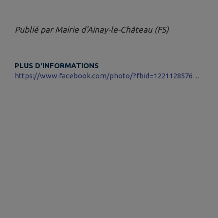
Publié par Mairie d'Ainay-le-Château (FS)
PLUS D'INFORMATIONS
https://www.facebook.com/photo/?fbid=122112857631269765&set=gm.1160306929566297&idorvanity=1087634013500256