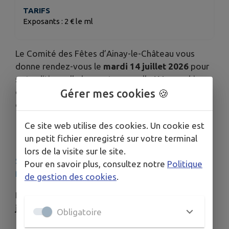
TARIFS
Exposants : 2 € le ml
Le Comité des Fêtes d’Ainay-le-Château vous
donne rendez-vous le
mardi 14 juillet 2026
pour
sa traditionnelle brocante annuelle ! Venez chiner,
dénicher des perles rares et passer une journée
Gérer mes cookies 🍪
conviviale en famille ou entre amis.
Ce site web utilise des cookies. Un cookie est
Dès 6h00 du matin
- Ainay-le-Château
un petit fichier enregistré sur votre terminal
(03360)
lors de la visite sur le site.
Si vous souhaitez exposer, télécharger le
Pour en savoir plus, consultez notre
Politique
formulaire d’inscription
ici
de gestion des cookies
.
Restauration & Buvette sur place toute la
journée :
Obligatoire