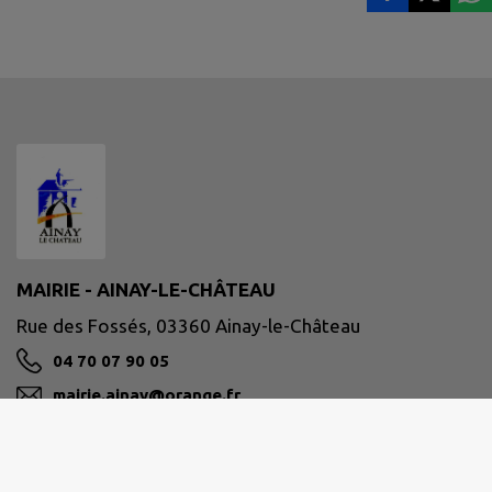
MAIRIE - AINAY-LE-CHÂTEAU
Rue des Fossés, 03360 Ainay-le-Château
04 70 07 90 05
mairie.ainay@orange.fr
M'Y RENDRE
www.ainay-le-chateau.fr/