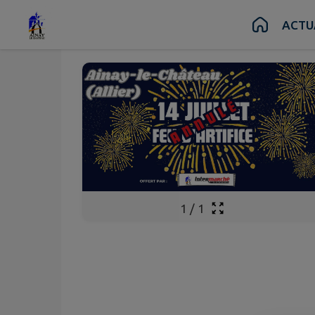
Juil.
14
Contenu
Menu
Recherche
Pied de page
ACTU
Mar.
1
/
1