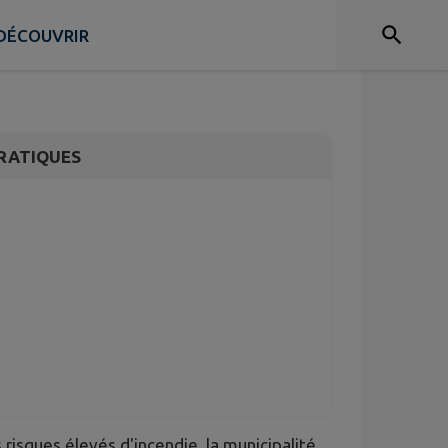
e : Annulation du
let
DÉCOUVRIR
RATIQUES
 risques élevés d'incendie, la municipalité