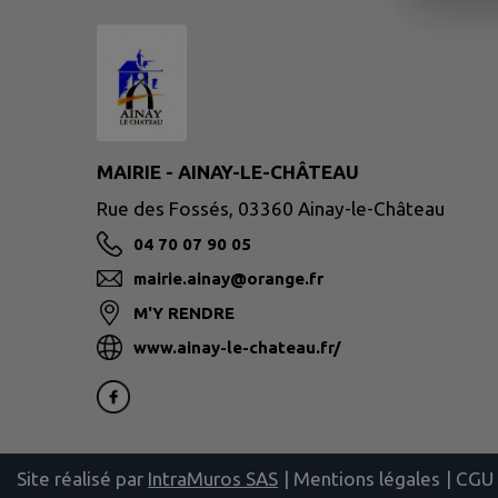
MAIRIE - AINAY-LE-CHÂTEAU
Rue des Fossés, 03360 Ainay-le-Château
04 70 07 90 05
mairie.ainay@orange.fr
M'Y RENDRE
www.ainay-le-chateau.fr/
Site réalisé par
IntraMuros SAS
|
Mentions légales
|
CGU