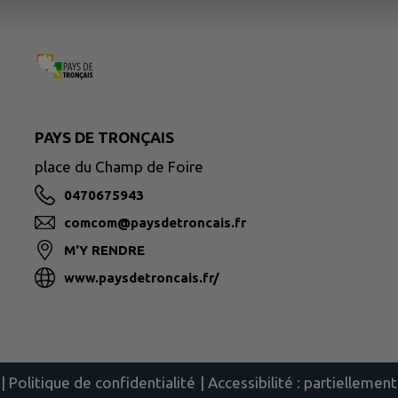
PAYS DE TRONÇAIS
place du Champ de Foire
0470675943
comcom@paysdetroncais.fr
M'Y RENDRE
www.paysdetroncais.fr/
|
Politique de confidentialité
|
Accessibilité : partielleme