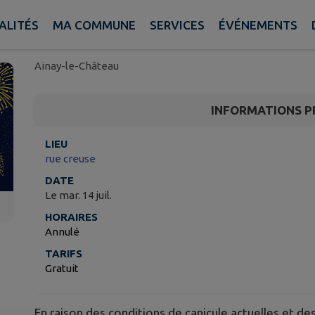
Information important
feu d'artifice du 14 juil
ALITÉS
MA COMMUNE
SERVICES
ÉVÉNEMENTS
Ainay-le-Château
INFORMATIONS P
LIEU
rue creuse
DATE
Le mar. 14 juil.
HORAIRES
Annulé
TARIFS
Gratuit
En raison des conditions de canicule actuelles et des