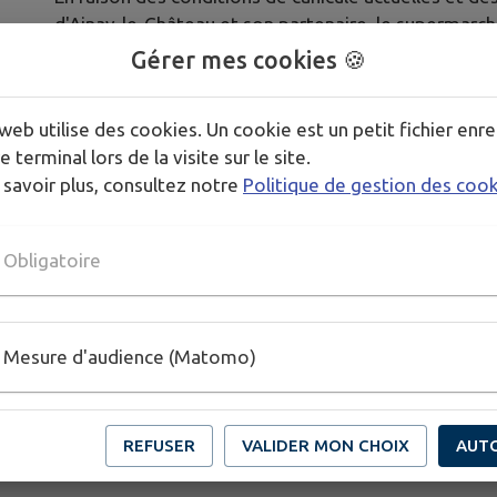
d'Ainay-le-Château et son partenaire, le supermarch
regret de vous annoncer l'annulation du feu d'artifi
Gérer mes cookies 🍪
La sécurité de tous, des spectateurs comme des équ
de notre environnement restent notre priorité absol
web utilise des cookies. Un cookie est un petit fichier enre
e terminal lors de la visite sur le site.
Nous vous remercions pour votre compréhension.
 savoir plus, consultez notre
Politique de gestion des coo
Publié par Mairie d'Ainay-le-Château (FS)
Obligatoire
Mesure d'audience (Matomo)
REFUSER
VALIDER MON CHOIX
AUT